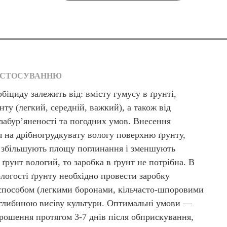
ЗАСТОСУВАННЮ
біциду залежить від: вмісту гумусу в ґрунті,
нту (легкий, середній, важкий), а також від
забур’яненості та погодних умов. Внесення
я на дрібногрудкувату вологу поверхню ґрунту,
и збільшують площу поглинання і зменшують
 ґрунт вологий, то заробка в ґрунт не потрібна. В
логості ґрунту необхідно провести заробку
способом (легкими боронами, кільчасто-шпоровими
 глибиною висіву культури. Оптимальні умови —
зрошення протягом 3-7 днів після обприскування,