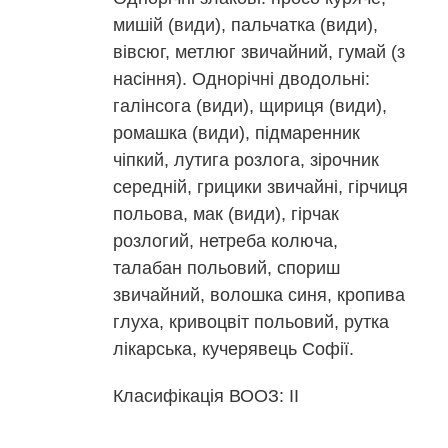
мишій (види), пальчатка (види),
вівсюг, метлюг звичайний, гумай (з
насіння). Однорічні дводольні:
галінсога (види), щириця (види),
ромашка (види), підмаренник
чіпкий, лутига розлога, зірочник
середній, грицики звичайні, гірчиця
польова, мак (види), гірчак
розлогий, нетреба колюча,
талабан польовий, спориш
звичайний, волошка синя, кропива
глуха, кривоцвіт польовий, рутка
лікарська, кучерявець Софії.
Класифікація ВООЗ: II