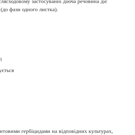
слясходовому застосуванні діюча речовина діє
(до фази одного листка).
М
ується
нтовими гербіцидами на відповідних культурах,