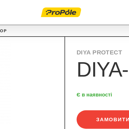
ЛОР
DIYA PROTECT
ПРЕЗЕНТАЦІЯ І ПОГОДЖЕННЯ РОЗРОБЛЕНОЇ ТЕХНОЛОГІЇ
ОНОМІЧНИЙ СЕРВІС «РОЗУМНЕ ЗЕМЛЕРОБСТВО»
ВИРОЩУВАННЯ
DIYA-
ІЗ І РОЗРОБКА ТЕХНОЛОГІЇ ВИРОЩУВАННЯ
ЗАБЕЗПЕЧЕННЯ ТЕХНОЛОГІЇ НЕОБХІДНОЮ ПРОДУКЦІЄЮ
РЕКОМЕНДАЦІЇ СПЕЦІАЛІСТІВ СТОСОВНО СІВОЗМІНИ ТА
ЕЗПЕЧЕННЯ НЕОБХІДНОЮ ПРОДУКЦІЄЮ
ПІДЖИВЛЕННЯ
ЬГОВЕ КРЕДИТУВАННЯ
Є в наявності
ЗАМОВИТ