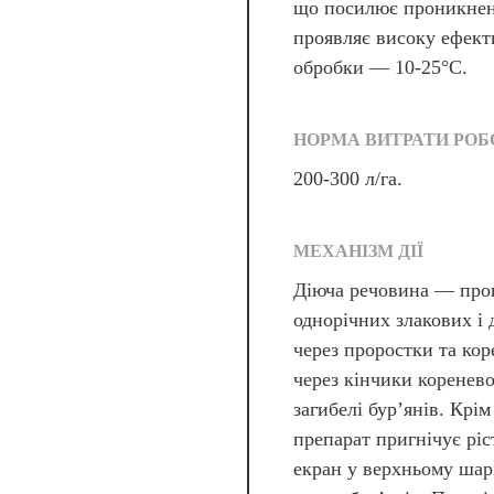
що посилює проникненн
проявляє високу ефекти
обробки — 10-25°С.
НОРМА ВИТРАТИ РОБ
200-300 л/га.
МЕХАНІЗМ ДІЇ
Діюча речовина — проп
однорічних злакових і 
через проростки та ко
через кінчики коренев
загибелі бур’янів. Крім
препарат пригнічує ріс
екран у верхньому шар