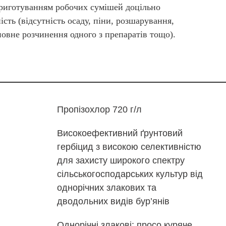
риготуванням робочих сумішей доцільно
ість (відсутність осаду, піни, розшарування,
повне розчинення одного з препаратів тощо).
Пропізохлор 720 г/л
Високоефективний ґрунтовий
гербіцид з високою селективністю
для захисту широкого спектру
сільськогосподарських культур від
однорічних злакових та
дводольних видів бур’янів
Однорічні злакові: просо куряче,