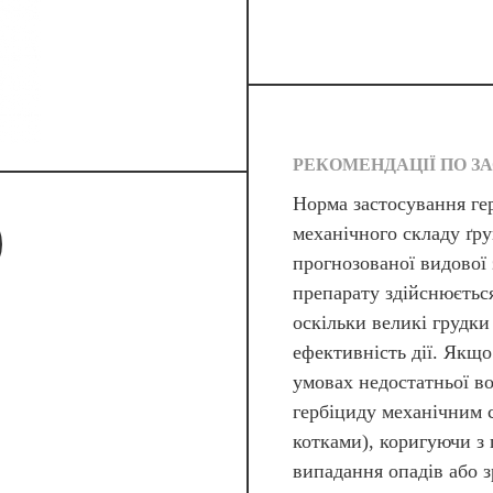
РЕКОМЕНДАЦІЇ ПО 
Норма застосування гер
механічного складу ґру
прогнозованої видової 
препарату здійснюєтьс
оскільки великі грудк
ефективність дії. Якщо
умовах недостатньої во
гербіциду механічним 
котками), коригуючи з
випадання опадів або 