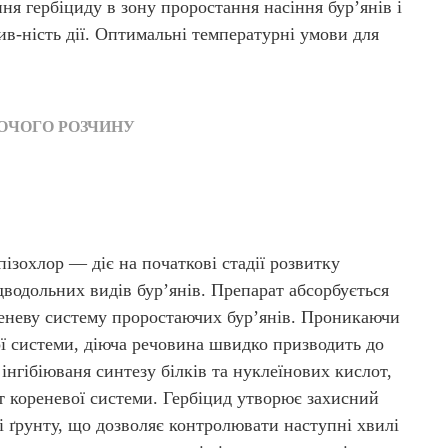
я гербіциду в зону проростання насіння бур’янів і
в-ність дії. Оптимальні температурні умови для
ОЧОГО РОЗЧИНУ
ізохлор — діє на початкові стадії розвитку
дводольних видів бур’янів. Препарат абсорбується
реневу систему проростаючих бур’янів. Проникаючи
ої системи, діюча речовина швидко призводить до
 інгібіюваня синтезу білків та нуклеїнових кислот,
т кореневої системи. Гербіцид утворює захисний
і ґрунту, що дозволяє контролювати наступні хвилі