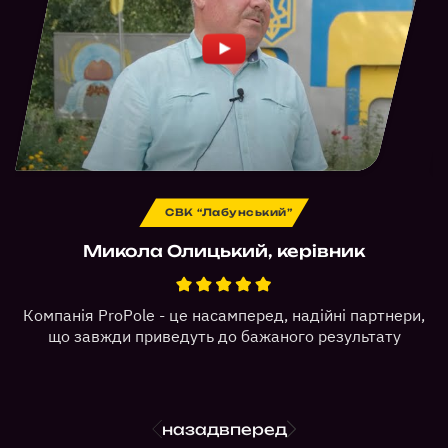
СВК “Лабунський”
Микола Олицький, керівник
Компанія ProPole - це насамперед, надійні партнери,
т
що завжди приведуть до бажаного результату
назад
вперед