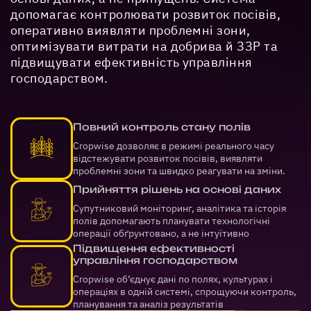
допомагає контролювати розвиток посівів,
оперативно виявляти проблемні зони,
оптимізувати витрати на добрива й ЗЗР та
підвищувати ефективність управління
господарством.
Повний контроль стану полів
Cropwise дозволяє в режимі реального часу
відстежувати розвиток посівів, виявляти
проблемні зони та швидко реагувати на зміни.
Прийняття рішень на основі даних
Супутниковий моніторинг, аналітика та історія
полів допомагають планувати технологічні
операції обґрунтовано, а не інтуїтивно
Підвищення ефективності
управління господарством
Cropwise об’єднує дані по полях, культурах і
операціях в одній системі, спрощуючи контроль,
планування та аналіз результатів