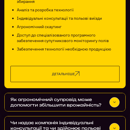
збирання
Аналіз та розробка технології
Індивідуальні консультації та польові виїзди
Агрономічний скаутинг
Доступ до спеціалізованого програмного
забезпечення супутникового моніторингу полів
Забезпечення технології необхідною продукцією
ДЕТАЛЬНІШЕ
Як агрономічний супровід може
допомогти збільшити врожайність?
Оптимізація системи удобрення: агрономічний
супровід включає аналіз ґрунту та рекомендації
Чи надає компанія індивідуальні
щодо використання добрив. Це, в свою чергу,
консультації та чи здійснює польові