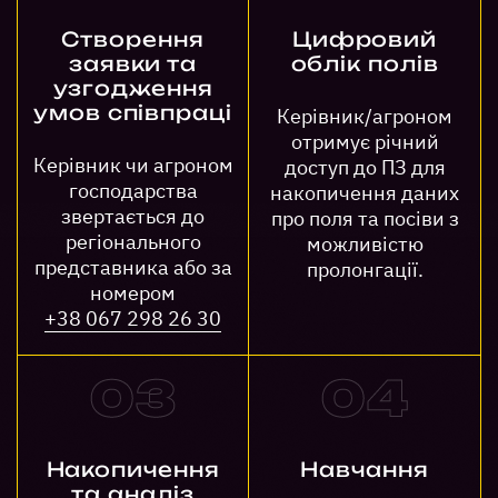
Створення
Цифровий
заявки та
облік полів
узгодження
умов співпраці
Керівник/агроном
отримує річний
Керівник чи агроном
доступ до ПЗ для
господарства
накопичення даних
звертається до
про поля та посіви з
регіонального
можливістю
представника або за
пролонгації.
номером
+38 067 298 26 30
Накопичення
Навчання
та аналіз