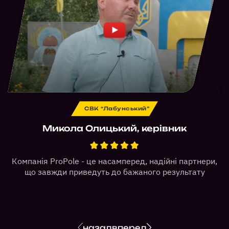
СВК “Лабунський”
Микола Олицький, керівник
Компанія ProPole - це насамперед, надійні партнери,
т
що завжди приведуть до бажаного результату
назад
вперед