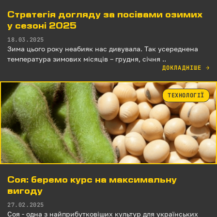
Стратегія догляду за посівами озимих
у сезоні 2025
18.03.2025
Зима цього року неабияк нас дивувала. Так усереднена
температура зимових місяців – грудня, січня ..
ДОКЛАДНІШЕ
→
ТЕХНОЛОГІЇ
Соя: беремо курс на максимальну
вигоду
27.02.2025
Соя - одна з найприбутковіших культур для українських