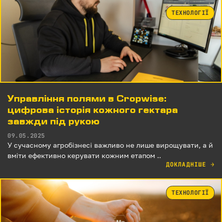
ТЕХНОЛОГІЇ
Управління полями в Cropwise:
цифрова історія кожного гектара
завжди під рукою
09.05.2025
У сучасному агробізнесі важливо не лише вирощувати, а й
вміти ефективно керувати кожним етапом ..
ДОКЛАДНІШЕ
→
ТЕХНОЛОГІЇ