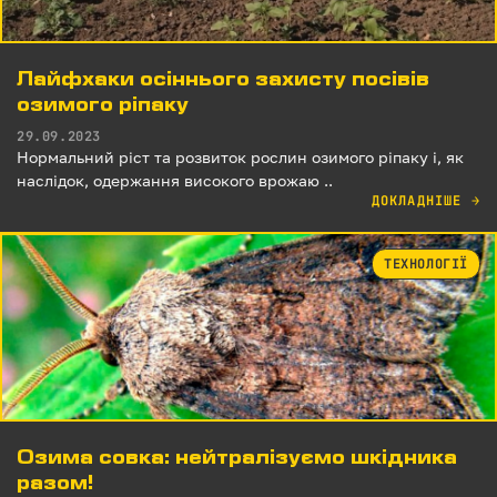
Лайфхаки осіннього захисту посівів
озимого ріпаку
29.09.2023
Нормальний ріст та розвиток рослин озимого ріпаку і, як
наслідок, одержання високого врожаю ..
ДОКЛАДНІШЕ
→
ТЕХНОЛОГІЇ
Озима совка: нейтралізуємо шкідника
разом!