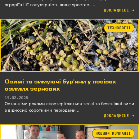
аграріїв і її популярність лише зростає. ..
ДОКЛАДНІШЕ
→
ТЕХНОЛОГІЇ
Озимі та зимуючі бур'яни у посівах
озимих зернових
19.02.2025
Останніми роками спостерігаються теплі та безсніжні зими
з відносно короткими періодами ..
ДОКЛАДНІШЕ
→
НОВИНИ КОМПАНІЇ