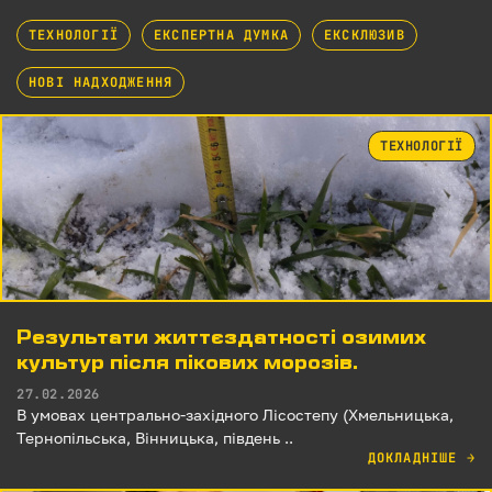
ТЕХНОЛОГІЇ
ЕКСПЕРТНА ДУМКА
ЕКСКЛЮЗИВ
НОВІ НАДХОДЖЕННЯ
ТЕХНОЛОГІЇ
Результати життєздатності озимих
культур після пікових морозів.
27.02.2026
В умовах центрально-західного Лісостепу (Хмельницька,
Тернопільська, Вінницька, південь ..
ДОКЛАДНІШЕ
→