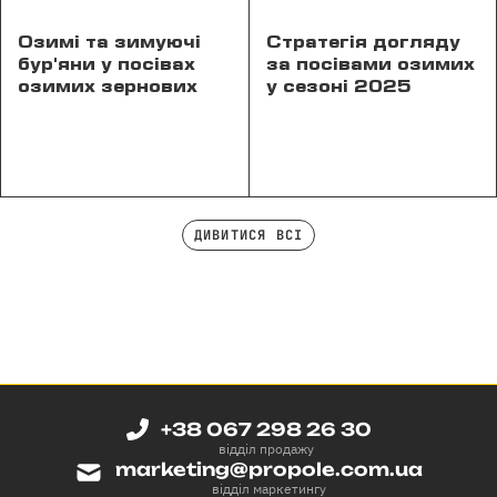
Озимі та зимуючі
Стратегія догляду
бур'яни у посівах
за посівами озимих
озимих зернових
у сезоні 2025
ДИВИТИСЯ ВСІ
+38 067 298 26 30
відділ продажу
marketing@propole.com.ua
відділ маркетингу